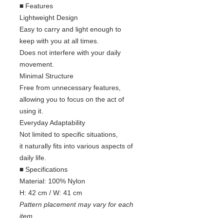
■ Features
Lightweight Design
Easy to carry and light enough to
keep with you at all times.
Does not interfere with your daily
movement.
Minimal Structure
Free from unnecessary features,
allowing you to focus on the act of
using it.
Everyday Adaptability
Not limited to specific situations,
it naturally fits into various aspects of
daily life.
■ Specifications
Material: 100% Nylon
H: 42 cm / W: 41 cm
Pattern placement may vary for each
item.